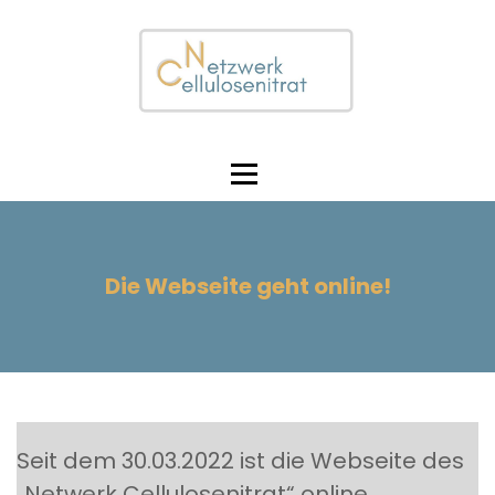
S
k
i
p
t
o
c
Netzwerk Cellulosenitrat
o
n
t
e
n
Die Webseite geht online!
t
Seit dem 30.03.2022 ist die Webseite des
„Netwerk Cellulosenitrat“ online.